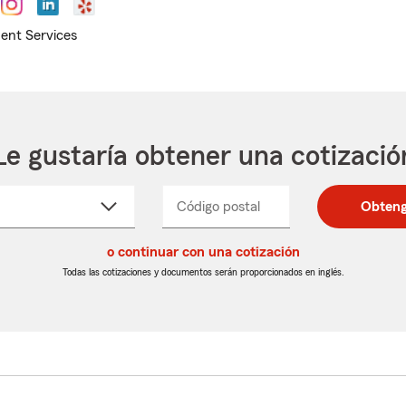
ent Services
Le gustaría obtener una cotizació
cione
Código postal
Ingresa
Ingresa
Obteng
_____
un
un
re
código
código
cto
o continuar con una cotización
postal
postal
de
de
Todas las cotizaciones y documentos serán proporcionados en inglés.
egable
5
5
dígitos
dígitos