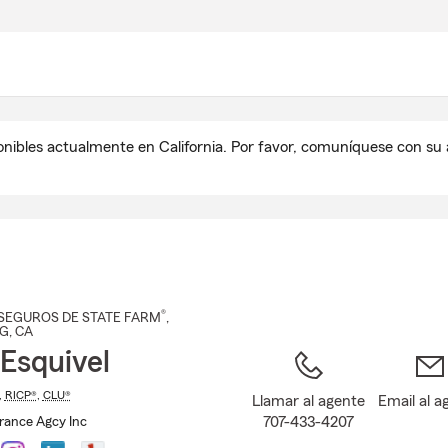
Pasar
al
contenido
principal
onibles actualmente en California. Por favor, comuníquese con s
®
SEGUROS DE STATE FARM
,
G
, CA
Esquivel
,
RICP®
,
CLU®
Llamar al agente
Email al a
707-433-4207
urance Agcy Inc