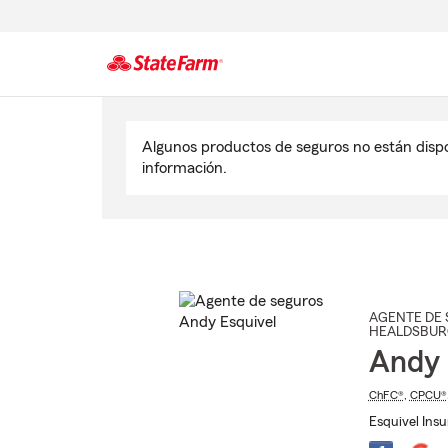
Comienzo
del
Algunos productos de seguros no están disp
contenido
información.
principal
AGENTE DE 
HEALDSBUR
Andy 
ChFC®
,
CPCU®
Esquivel Ins