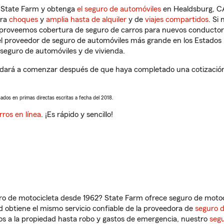
n State Farm y obtenga
el seguro de automóviles
en Healdsburg, CA
tra
choques
y
amplia hasta de alquiler
y de
viajes compartidos
. Si
s proveemos cobertura de seguro de carros para nuevos conductores
l proveedor de seguro de automóviles más grande en los Estados
seguro de automóviles y de vivienda.
dará a comenzar después de que haya completado una cotización d
sados en primas directas escritas a fecha del 2018.
rros en línea
. ¡Es rápido y sencillo!
ro de motocicleta desde 1962? State Farm ofrece seguro de motoci
 obtiene el mismo servicio confiable de la proveedora de
seguro 
os a la propiedad hasta robo y gastos de emergencia, nuestro
segu